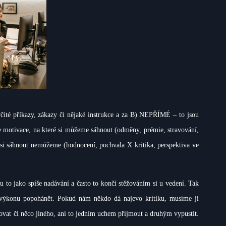
čité příkazy, zákazy či nějaké instrukce a za B) NEPŘÍMÉ – to jsou
motivace, na které si můžeme sáhnout (odměny, prémie, stravování,
i sáhnout nemůžeme (hodnocení, pochvala X kritika, perspektiva ve
o jako spíše nadávání a často to končí stěžováním si u vedení. Tak
k výkonu popohánět. Pokud nám někdo dá najevo kritiku, musíme ji
žovat či něco jiného, ani to jedním uchem přijmout a druhým vypustit.