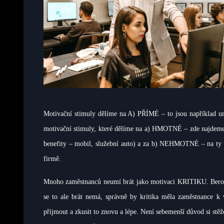
Motivační stimuly dělíme na A) PŘÍMÉ – to jsou například ur
motivační stimuly, které dělíme na a) HMOTNÉ – zde najdeme 
benefity – mobil, služební auto) a za b) NEHMOTNÉ – na ty s
firmě.
Mnoho zaměstnanců neumí brát jako motivaci KRITIKU. Berou t
se to ale brát nemá, správně by kritika měla zaměstnance 
přijmout a zkusit to znovu a lépe. Není sebemenší důvod si stě