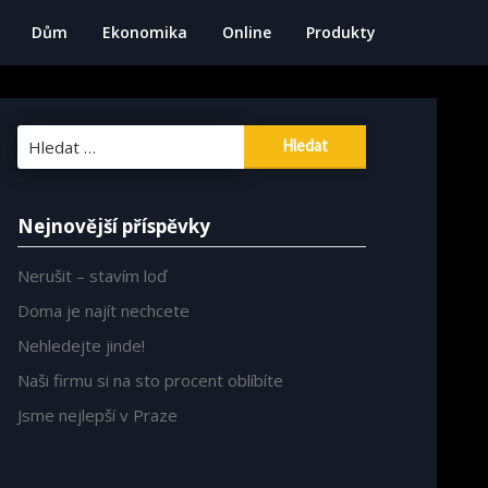
Dům
Ekonomika
Online
Produkty
Vyhledávání
Nejnovější příspěvky
Nerušit – stavím loď
Doma je najít nechcete
Nehledejte jinde!
Naši firmu si na sto procent oblíbíte
Jsme nejlepší v Praze