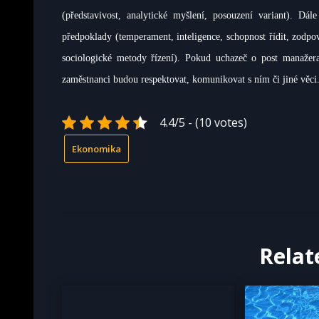
(představivost, analytické myšlení, posouzení variant). D
předpoklady (temperament, inteligence, schopnost řídit, zodpo
sociologické metody řízení). Pokud uchazeč o post manaže
zaměstnanci budou respektovat, komunikovat s ním či jiné věci
4.4/5 - (10 votes)
Ekonomika
Relat