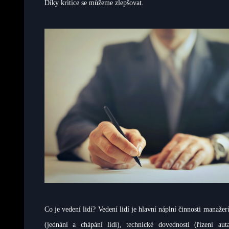
Díky kritice se můžeme zlepšovat.
Co je vedení lidí? Vedení lidí je hlavní náplní činnosti manaž
(jednání a chápání lidí), technické dovednosti (řízení a