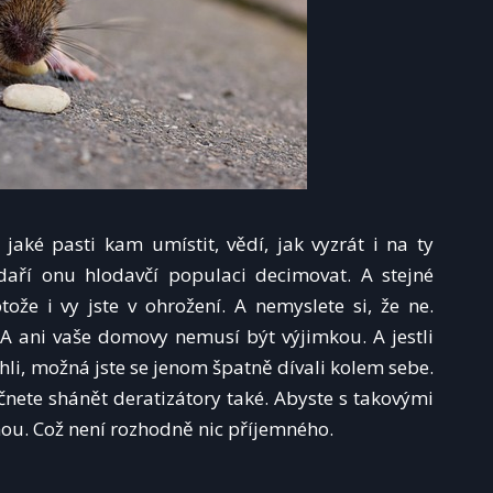
, jaké pasti kam umístit, vědí, jak vyzrát i na ty
 daří onu hlodavčí populaci decimovat. A stejné
že i vy jste v ohrožení. A nemyslete si, že ne.
A ani vaše domovy nemusí být výjimkou. A jestli
ehli, možná jste se jenom špatně dívali kolem sebe.
nete shánět deratizátory také. Abyste s takovými
hou. Což není rozhodně nic příjemného.