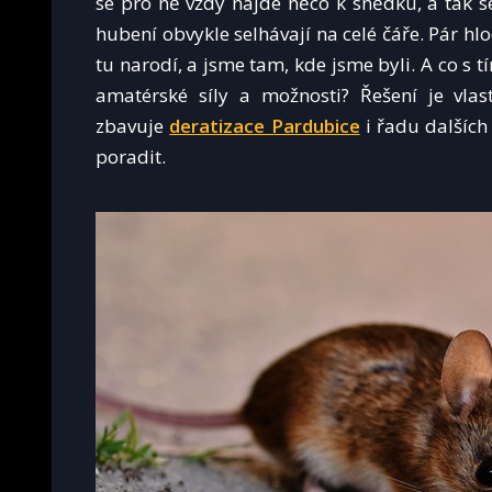
se pro ně vždy najde něco k snědku, a tak s
hubení obvykle selhávají na celé čáře. Pár h
tu narodí, a jsme tam, kde jsme byli.
A co s t
amatérské síly a možnosti? Řešení je vlast
zbavuje
deratizace Pardubice
i řadu dalších
poradit.