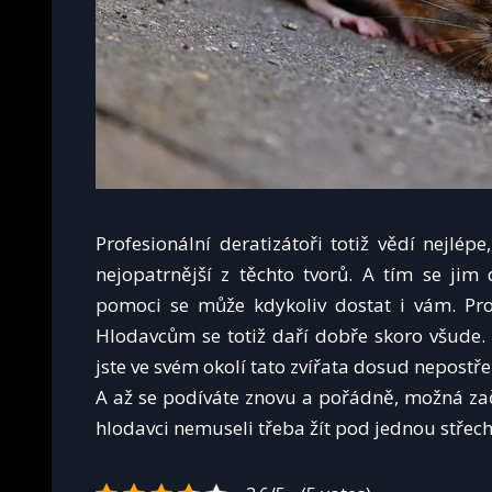
Profesionální deratizátoři totiž vědí nejlépe
nejopatrnější z těchto tvorů. A tím se jim
pomoci se může kdykoliv dostat i vám. Proto
Hlodavcům se totiž daří dobře skoro všude. 
jste ve svém okolí tato zvířata dosud nepostř
A až se podíváte znovu a pořádně, možná zač
hlodavci nemuseli třeba žít pod jednou střec