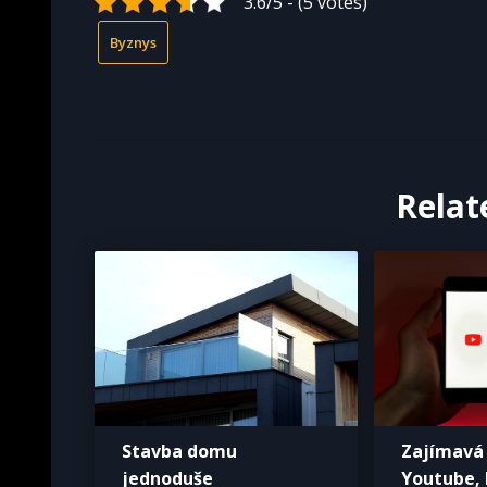
3.6/5 - (5 votes)
Byznys
Relat
Stavba domu
Zajímavá 
jednoduše
Youtube,