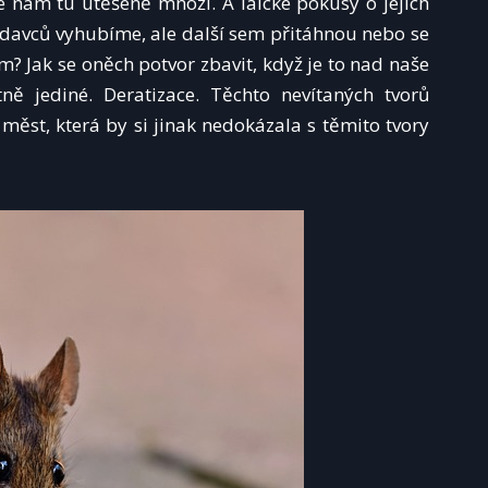
e nám tu utěšeně množí. A laické pokusy o jejich
lodavců vyhubíme, ale další sem přitáhnou nebo se
ím? Jak se oněch potvor zbavit, když je to nad naše
ně jediné. Deratizace. Těchto nevítaných tvorů
 měst, která by si jinak nedokázala s těmito tvory