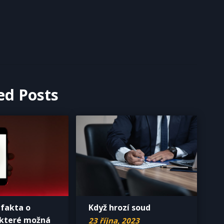
ed Posts
fakta o
Když hrozí soud
 které možná
23 října, 2023