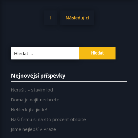
Stránkování
1
Následující
příspěvků
Vyhledávání
Nejnovější příspěvky
Nerušit – stavím loď
Doma je najít nechcete
Nehledejte jinde!
Naši firmu si na sto procent oblíbíte
Jsme nejlepší v Praze