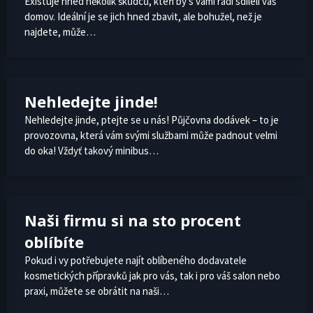
Existuje hned několik škůdců, kteří by s vámi rádi sdíleli váš
domov. Ideální je se jich hned zbavit, ale bohužel, než je
najdete, může…
Nehledejte jinde!
Nehledejte jinde, ptejte se u nás! Půjčovna dodávek – to je
provozovna, která vám svými službami může padnout velmi
do oka! Vždyť takový minibus…
Naši firmu si na sto procent
oblíbíte
Pokud i vy potřebujete najít oblíbeného dodavatele
kosmetických přípravků jak pro vás, tak i pro váš salon nebo
praxi, můžete se obrátit na naši…