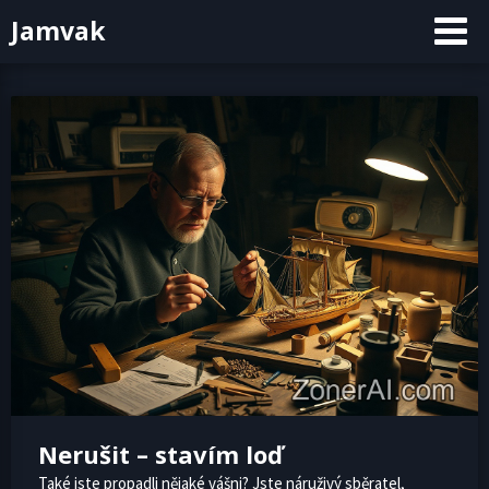
Skip
Jamvak
to
content
Nerušit – stavím loď
Také jste propadli nějaké vášni? Jste náruživý sběratel,