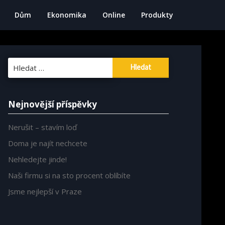
Dům
Ekonomika
Online
Produkty
Vyhledávání
Nejnovější příspěvky
Nerušit – stavím loď
Doma je najít nechcete
Nehledejte jinde!
Naši firmu si na sto procent oblíbíte
Jsme nejlepší v Praze