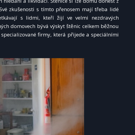
h hledání a likvidaci. Štěnice si lze domů donést z
Své zkušenosti s tímto přenosem mají třeba lidé
etkávají s lidmi, kteří žijí ve velmi nezdravých
ých domovech bývá výskyt štěnic celkem běžnou
 specializované firmy, která přijede a speciálními