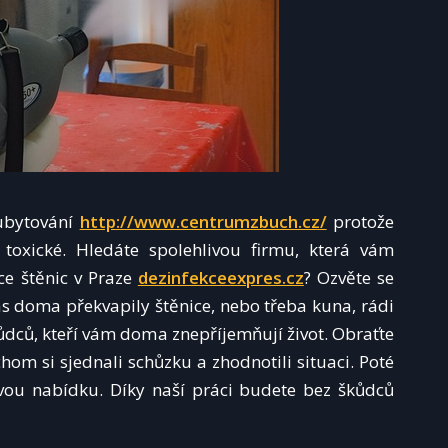
 ubytování
http://www.centrumzbuch.cz/
protože
 toxické. Hledáte spolehlivou firmu, která vám
ce štěnic v Praze
dezinfekceexpres.cz
? Ozvěte se
s doma překvapily štěnice, nebo třeba kuna, rádi
ců, kteří vám doma znepříjemňují život. Obraťte
m si sjednali schůzku a zhodnotili situaci. Poté
ou nabídku. Díky naší práci budete bez škůdců