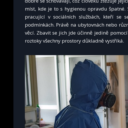
dobře se schovávají, což člověku ztěžuje jejic
míst, kde je to s hygienou opravdu špatné. 
pracující v sociálních službách, kteří se s
podmínkách. Právě na ubytovnách nebo různ
věcí.
Zbavit se jich jde účinně jedině pomocí
roztoky všechny prostory důkladně vystříká.