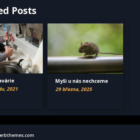
ed Posts
avárie
Myši u nás nechceme
du, 2021
29 března, 2025
erbthemes.com