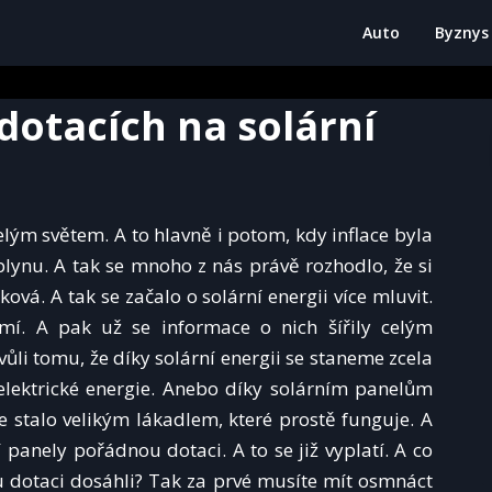
Auto
Byznys
dotacích na solární
ým světem. A to hlavně i potom, kdy inflace byla
 plynu. A tak se mnoho z nás právě rozhodlo, že si
ková. A tak se začalo o solární energii více mluvit.
í. A pak už se informace o nich šířily celým
vůli tomu, že díky solární energii se staneme zcela
lektrické energie. Anebo díky solárním panelům
se stalo velikým lákadlem, které prostě funguje. A
panely pořádnou dotaci. A to se již vyplatí. A co
u dotaci dosáhli? Tak za prvé musíte mít osmnáct