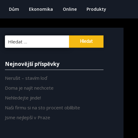
Dům
Ekonomika
Online
Produkty
Vyhledávání
Nejnovější příspěvky
Nerušit – stavím loď
Doma je najít nechcete
Nehledejte jinde!
Naši firmu si na sto procent oblíbíte
Jsme nejlepší v Praze