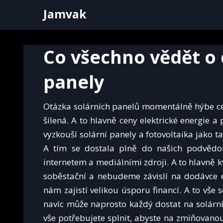
Skip
Jamvak
to
content
Co všechno vědět o 
panely
Otázka solárních panelů momentálně hýbe cel
šílená. A to hlavně ceny elektrické energie a
vyzkouší solární panely a fotovoltaika jako ta
A tím se dostala plně do našich podvědom
internetem a mediálními zdroji. A to hlavně k
soběstační a nebudeme závislí na dodávce e
nám zajistí velikou úsporu financí. A to vše 
navíc může naprosto každý dostat na solární 
vše potřebujete splnit, abyste na zmiňovano