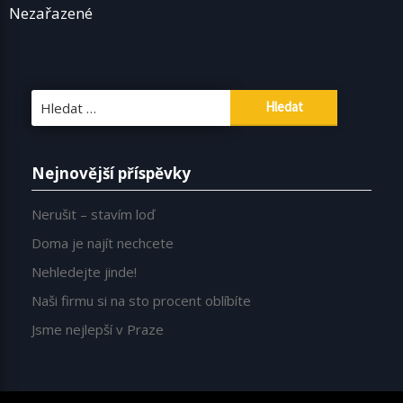
Nezařazené
Vyhledávání
Nejnovější příspěvky
Nerušit – stavím loď
Doma je najít nechcete
Nehledejte jinde!
Naši firmu si na sto procent oblíbíte
Jsme nejlepší v Praze