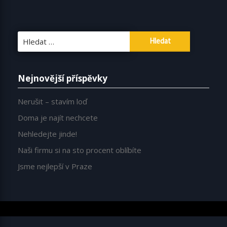
Vyhledávání
Nejnovější příspěvky
Nerušit – stavím loď
Doma je najít nechcete
Nehledejte jinde!
Naši firmu si na sto procent oblíbíte
Jsme nejlepší v Praze