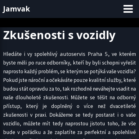
Skip
Jamvak
to
content
Zkušenosti s vozidly
autoservis Praha 5
Hledáte i vy spolehlivý
, ve kterém
byste měli po ruce odborníky, kteří by byli schopni vyřešit
naprosto každý problém, se kterým se potýká vaše vozidla?
Pokud jste nároční a očekáváte pouze kvalitní služby, které
budou stát opravdu za to, tak rozhodně neváhejte vsadit na
naše dlouholeté zkušenosti. Můžete se těšit na odborný
přístup, který je doplněný o více než dvacetileté
zkušenosti v praxi. Dokážeme se tedy postarat i o vaše
vozidlo, můžete mít tedy naprostou jistotu toho, že vše
bude v pořádku a že zaplatíte za perfektní a spolehlivé