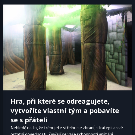
Hra, při které se odreagujete,
vytvoříte vlastní tým a pobavíte
se s přáteli
Nehledě na to, že trénujete střelbu se zbraní, strategii a své
ostatní dovednosti. Zvyšují se vaše schopnosti vnímání,