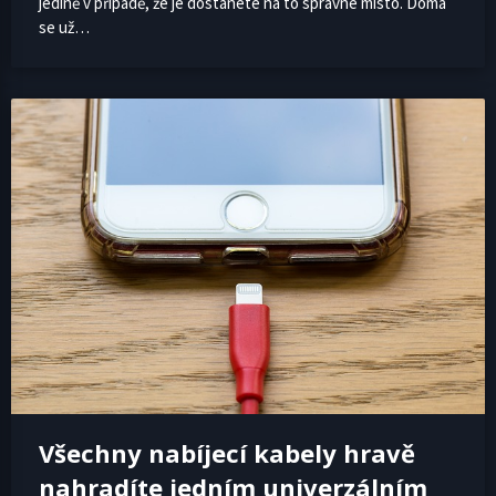
jedině v případě, že je dostanete na to správné místo. Doma
se už…
Všechny nabíjecí kabely hravě
nahradíte jedním univerzálním