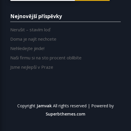
Nejnovější příspěvky
Nerušit – stavím loď
Doma je najít nechcete
Nehledejte jinde!
Naši firmu si na sto procent oblíbíte
Jsme nejlepší v Praze
Copyright
Jamvak
All rights reserved
| Powered by
Superbthemes.com