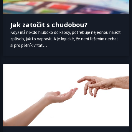
Jak zatočit s chudobou?
Když má někdo hluboko do kapsy, potřebuje nejednou nalézt
způsob, jak to napravit. A je logické, že není řešením nechat
si pro pětník vrtat…