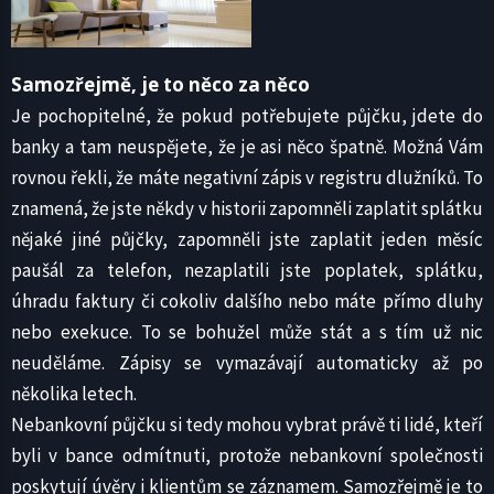
Samozřejmě, je to něco za něco
Je pochopitelné, že pokud potřebujete půjčku, jdete do
banky a tam neuspějete, že je asi něco špatně. Možná Vám
rovnou řekli, že máte negativní zápis v registru dlužníků. To
znamená, že jste někdy v historii zapomněli zaplatit splátku
nějaké jiné půjčky, zapomněli jste zaplatit jeden měsíc
paušál za telefon, nezaplatili jste poplatek, splátku,
úhradu faktury či cokoliv dalšího nebo máte přímo dluhy
nebo exekuce. To se bohužel může stát a s tím už nic
neuděláme. Zápisy se vymazávají automaticky až po
několika letech.
Nebankovní půjčku si tedy mohou vybrat právě ti lidé, kteří
byli v bance odmítnuti, protože nebankovní společnosti
poskytují úvěry i klientům se záznamem. Samozřejmě je to