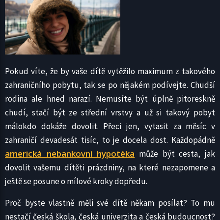
Pokud víte, že by vaše dítě vytěžilo maximum z takového
zahraničního pobytu, tak se po nějakém podívejte. Chudší
rodina ale hned narazí. Nemusíte být úplně pitoreskně
chudí, stačí být ze střední vrstvy a už si takový pobyt
málokdo dokáže dovolit. Přeci jen, vytasit za měsíc v
zahraničí devadesát tisíc, to je docela dost. Každopádně
americká nebankovní hypotéka
může být cesta, jak
dovolit vašemu dítěti prázdniny, na které nezapomene a
ještě se posune o mílové kroky dopředu.
Proč byste vlastně měli své dítě někam posílat? To mu
nestačí česká škola, česká univerzita a česká budoucnost?