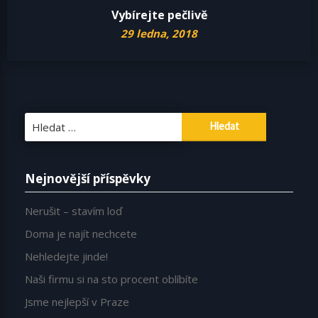
Vybírejte pečlivě
29 ledna, 2018
Vyhledávání
Nejnovější příspěvky
Nerušit – stavím loď
Doma je najít nechcete
Nehledejte jinde!
Naši firmu si na sto procent oblíbíte
Jsme nejlepší v Praze