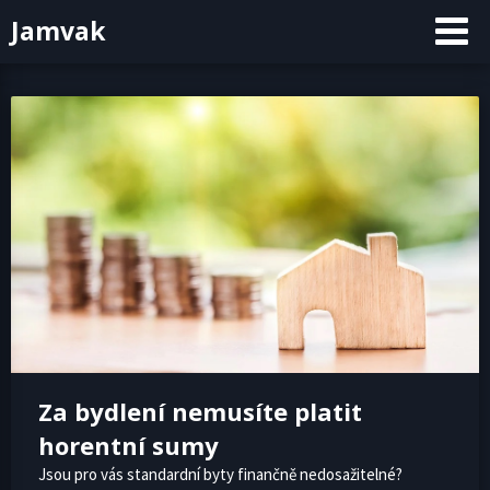
Skip
Jamvak
to
content
Za bydlení nemusíte platit
horentní sumy
Jsou pro vás standardní byty finančně nedosažitelné?