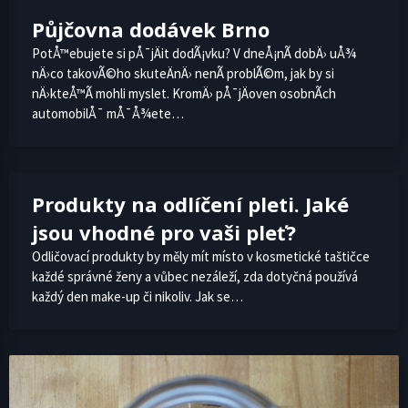
Půjčovna dodávek Brno
PotÅ™ebujete si pÅ¯jÄit dodÃ¡vku? V dneÅ¡nÃ­ dobÄ› uÅ¾
nÄ›co takovÃ©ho skuteÄnÄ› nenÃ­ problÃ©m, jak by si
nÄ›kteÅ™Ã­ mohli myslet. KromÄ› pÅ¯jÄoven osobnÃ­ch
automobilÅ¯ mÅ¯Å¾ete…
Produkty na odlíčení pleti. Jaké
jsou vhodné pro vaši pleť?
Odličovací produkty by měly mít místo v kosmetické taštičce
každé správné ženy a vůbec nezáleží, zda dotyčná používá
každý den make-up či nikoliv. Jak se…