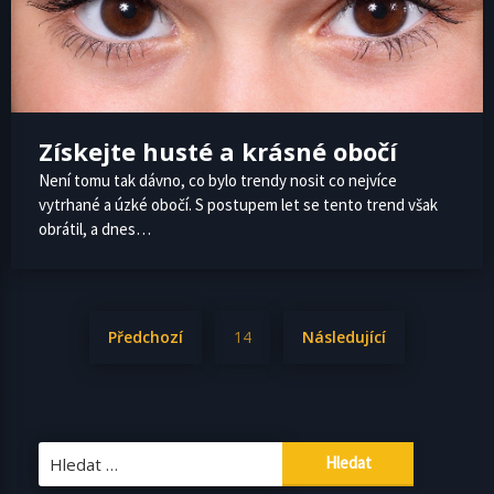
Získejte husté a krásné obočí
Není tomu tak dávno, co bylo trendy nosit co nejvíce
vytrhané a úzké obočí. S postupem let se tento trend však
obrátil, a dnes…
Stránkování
Předchozí
14
Následující
příspěvků
Vyhledávání