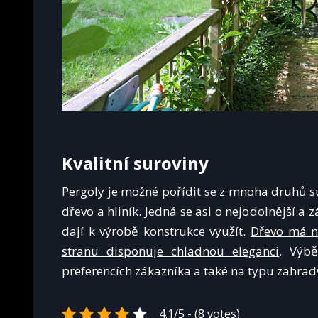
Kvalitní suroviny
Pergoly je možné pořídit se z mnoha druhů s
dřevo a hliník. Jedná se asi o nejodolnější a z
dají k výrobě konstrukce využít.
Dřevo má ne
stranu disponuje chladnou eleganci
. Výb
preferencích zákazníka a také na typu zahrad
4.1/5 - (8 votes)