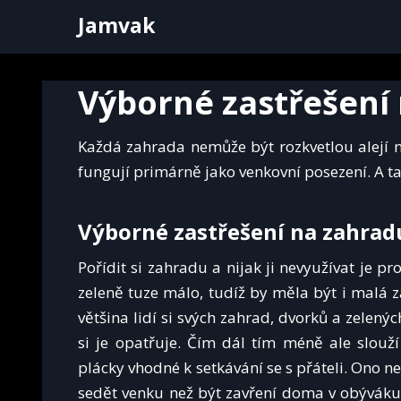
Skip
Jamvak
to
content
Výborné zastřešení
Každá zahrada nemůže být rozkvetlou alejí n
fungují primárně jako venkovní posezení. A ta
Výborné zastřešení na zahrad
Pořídit si zahradu a nijak ji nevyužívat je p
zeleně tuze málo, tudíž by měla být i malá
většina lidí si svých zahrad, dvorků a zelen
si je opatřuje. Čím dál tím méně ale slouží
plácky vhodné k setkávání se s přáteli. Ono n
sedět venku než být zavření doma v obýváku.