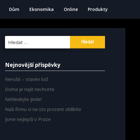
Dům
Ekonomika
Online
Produkty
Vyhledávání
Nejnovější příspěvky
Nerušit – stavím loď
Doma je najít nechcete
Nehledejte jinde!
Naši firmu si na sto procent oblíbíte
Jsme nejlepší v Praze