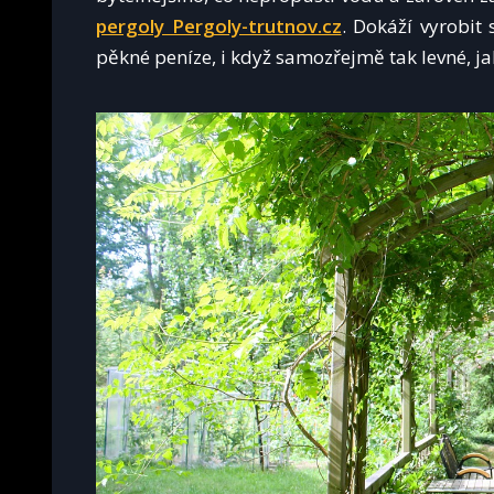
pergoly Pergoly-trutnov.cz
. Dokáží vyrobit 
pěkné peníze, i když samozřejmě tak levné, ja