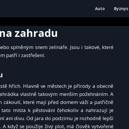
Auto
Byznys
 na zahradu
ebo splněným snem zelináře. Jsou i takové, které
m patří i zastřešení.
u
rostě hřích. Hlavně ve městech je přírody a obecně
 zahrádka vlastně takovým menším požehnáním. A
ých zákoutí, které mají před domem váží a patřičně
 tato místa k pěstování čehokoliv a nahrazují je
ení ani divu. Od jara do podzimu je rozhodně lepší
 A když se použije živý plot, má člověk vytvořené