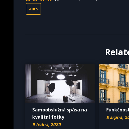
Auto
Relat
Samoobslužná spása na
Funkčnost
kvalitní fotky
8 srpna, 2
9 ledna, 2020