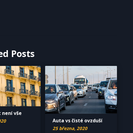
ed Posts
 není vše
Auta vs čisté ovzduší
020
25 března, 2020