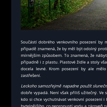
Součástí dobrého venkovního posezení by 
případě znamená, že by měl být odolný proti
mírnějším způsobem. To znamená, že nábyte
případně i z plastu. Plastové židle a stoly vš
docela levné. Krom posezení by ale mělo 
zastřešení.
Leckoho samozřejmě napadne použít slunečn
dobře vypadá. Není však příliš užitečný. Ve
kdo si chce vychutnávat venkovní posezení i
bytelnějšího, co nepropustí vodu a zároveň z