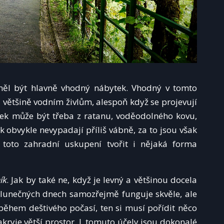
měl být hlavně vhodný nábytek. Vhodný v tomto
 většině vodním živlům, alespoň když se projevují
k může být třeba z ratanu, voděodolného kovu,
ak obvykle nevypadají příliš vábně, za to jsou však
toto zahradní uskupení tvořit i nějaká forma
ík
. Jak by také ne, když je levný a většinou docela
 slunečných dnech samozřejmě funguje skvěle, ale
 během deštivého počasí, ten si musí pořídit něco
akryje větší prostor. L tomuto účely jsou dokonalé