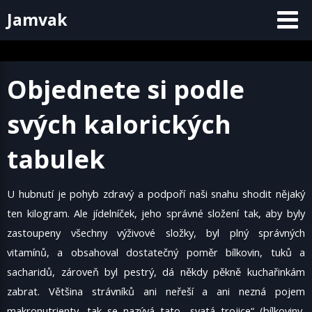
Skip
Jamvak
to
content
Objednete si podle
svých kalorických
tabulek
U hubnutí je pohyb zdravý a podpoří naši snahu shodit nějaký
ten kilogram. Ale jídelníček, jeho správné složení tak, aby byly
zastoupeny všechny výživové složky, byl plný správných
vitamínů, a obsahoval dostatečný poměr bílkovin, tuků a
sacharidů, zároveň byl pestrý, dá někdy pěkně kuchařinkám
zabrat. Většina strávníků ani neřeší a ani nezná pojem
makronutrienty, tak se nazývá tato „svatá trojice“ (bílkoviny,