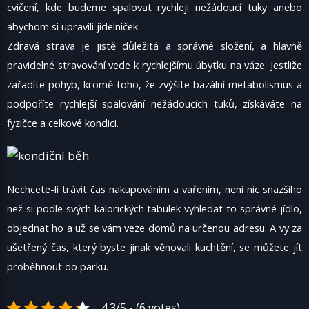
cvičení, kde budeme spalovat rychleji nežádoucí tuky anebo
abychom si upravili jídelníček.
Zdravá strava je jistě důležitá a správné složení, a hlavně
pravidelné stravování vede k rychlejšímu úbytku na váze. Jestliže
zařadíte pohyb, kromě toho, že zvýšíte bazální metabolismus a
podpoříte rychlejší spalování nežádoucích tuků, získáváte na
fyzičce a celkové kondici.
Nechcete-li trávit čas nakupováním a vařením, není nic snazšího
než si podle svých kalorických tabulek vyhledat to správné jídlo,
objednat ho a už se vám veze domů na určenou adresu. A vy za
ušetřený čas, který byste jinak věnovali kuchtění, se můžete jít
proběhnout do parku.
4.3/5 - (6 votes)