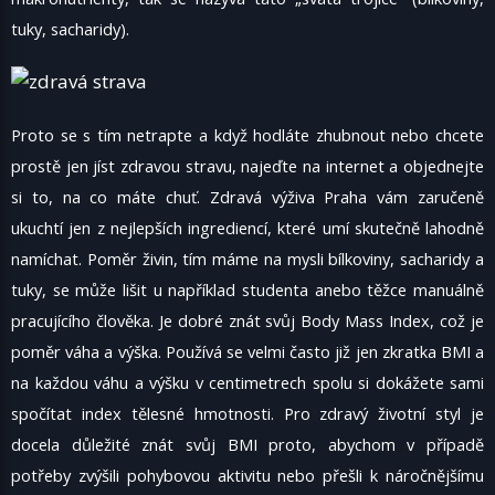
tuky, sacharidy).
Proto se s tím netrapte a když hodláte zhubnout nebo chcete
prostě jen jíst zdravou stravu, najeďte na internet a objednejte
si to, na co máte chuť.
Zdravá výživa Praha
vám zaručeně
ukuchtí jen z nejlepších ingrediencí, které umí skutečně lahodně
namíchat. Poměr živin, tím máme na mysli bílkoviny, sacharidy a
tuky, se může lišit u například studenta anebo těžce manuálně
pracujícího člověka. Je dobré znát svůj Body Mass Index, což je
poměr váha a výška. Používá se velmi často již jen zkratka BMI a
na každou váhu a výšku v centimetrech spolu si dokážete sami
spočítat index tělesné hmotnosti. Pro zdravý životní styl je
docela důležité znát svůj BMI proto, abychom v případě
potřeby zvýšili pohybovou aktivitu nebo přešli k náročnějšímu