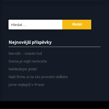
Vyhledávání
Nejnovější příspěvky
Nerušit – stavím loď
Doma je najít nechcete
Nehledejte jinde!
Naši firmu si na sto procent oblíbíte
Jsme nejlepší v Praze