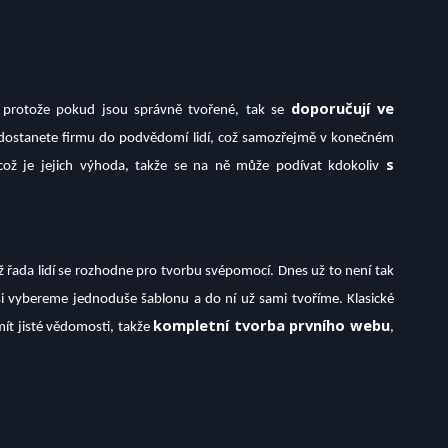
doporučují ve
ce, protože pokud jsou správně tvořené, tak se
m dostanete firmu do podvědomí lidí, což samozřejmě v konečném
s
 což je jejich výhoda, takže se na ně může podívat kdokoliv
ž řada lidí se rozhodne pro tvorbu svépomocí. Dnes už to není tak
i vybereme jednoduše šablonu a do ní už sami tvoříme. Klasické
kompletní tvorba prvního webu
mít jisté vědomosti, takže
,