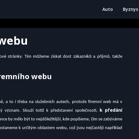
Auto
Byznys
 webu
bové stránky. Tím můžeme získat dost zákazníků a příjmů, takže
iremního webu
 a to i třeba na služebních autech, protože firemní web má v
k předání
 význam. Slouží totiž k představení společnosti,
ránce by mělo být to nejdůležitější, kde popíšeme, čím se zabýváme
dostaneme k určitým oblastem webu, což jsou nejčastěji například
.