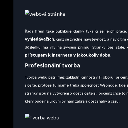
Řada firem také publikuje články týkající se jejich prá
vyhledávačích
, čímž se zvedne návštěvnost, a navíc tí
důsledku má vliv na zvýšení příjmu. Stránky běží stále,
přístupem k internetu v jakoukoliv dobu
.
Profesionální tvorba
Tvorba webu patří mezi základní činnosti v IT oboru, přičem
složité, protože tu máme třeba společnost Webnode, kde s
stránky jsou na vytvoření o dost složitější, přičemž chce to 
který bude na úrovni by nám zabrala dost snahy a času.