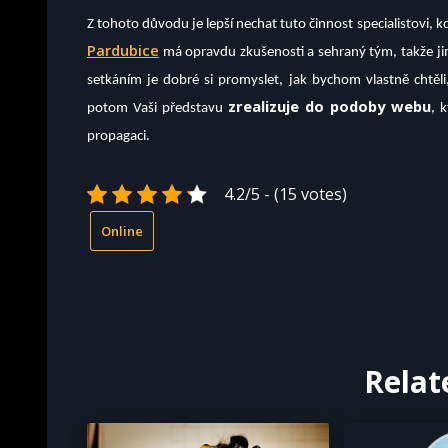
Z tohoto důvodu je lepší nechat tuto činnost specialistovi, 
Pardubice
má opravdu zkušenosti a sehraný tým, takže j
setkáním je dobré si promyslet, jak bychom vlastně chtěl
zrealizuje do podoby webu
potom Vaši představu
, 
propagaci.
4.2/5 - (15 votes)
Online
Relat