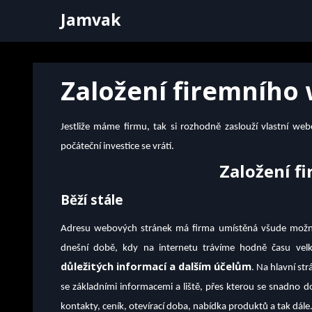
Skip
Jamvak
to
content
Založení firemního
Jestliže máme firmu, tak si rozhodně zaslouží vlastní we
počáteční investice se vrátí.
Založení f
Běží stále
Adresu webových stránek má firma umístěná všude možně,
dnešní době, kdy na internetu trávíme hodně času velký
důležitých informací a dalším účelům
. Na hlavní st
se základními informacemi a liště, přes kterou se snadno 
kontakty, ceník, otevírací doba, nabídka produktů a tak dále