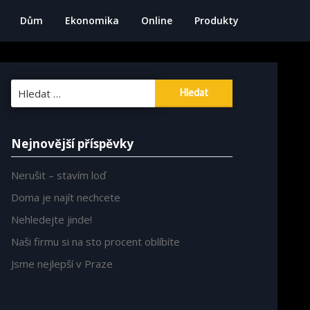
Dům
Ekonomika
Online
Produkty
Vyhledávání
Nejnovější příspěvky
Nerušit – stavím loď
Doma je najít nechcete
Nehledejte jinde!
Naši firmu si na sto procent oblíbíte
Jsme nejlepší v Praze