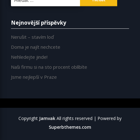
Nejnovější příspěvky
Nerušit – stavím loď
Doma je najít nechcete
Nehledejte jinde!
Naši firmu si na sto procent oblíbíte
Jsme nejlepší v Praze
Copyright
Jamvak
All rights reserved
| Powered by
Superbthemes.com