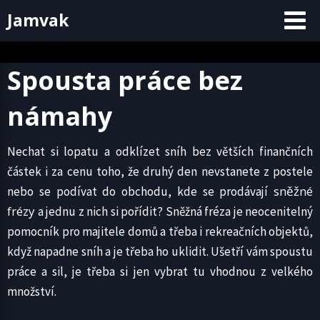
Skip
Jamvak
to
content
Spousta práce bez
námahy
Nechat si lopatu a odklízet sníh bez větších finančních
částek i za cenu toho, že druhý den nevstanete z postele
sněžné
nebo se podívat do obchodu, kde se prodávají
frézy
a jednu z nich si pořídit? Sněžná fréza je neocenitelný
pomocník pro majitele domů a třeba i rekreačních objektů,
když napadne sníh a je třeba ho uklidit. Ušetří vám spoustu
práce a sil, je třeba si jen vybrat tu vhodnou z velkého
množství.