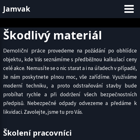
Skip
Jamvak
to
content
Škodlivý materiál
Demoliční práce
provedeme na požádání po obhlídce
objektu, kde Vás seznámíme s předběžnou kalkulací ceny
celé akce. Nemusíte se o nic starat a i na úřadech v případě,
že nám poskytnete plnou moc, vše zařídíme. Využíváme
moderní techniku, a proto odstraňování stavby bude
probíhat rychle a při dodržení všech bezpečnostních
předpisů. Nebezpečné odpady odvezeme a předáme k
likvidaci. Zavolejte, jsme tu pro Vás.
Školení pracovníci