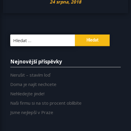
24 srpna, 2018
Vyhledávání
Nejnovější příspěvky
Nerušit – stavím loď
Doma je najít nechcete
Nehledejte jinde!
Naši firmu si na sto procent oblíbíte
Jsme nejlepší v Praze