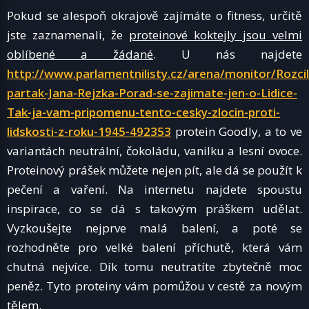
Pokud se alespoň okrajově zajímáte o fitness, určitě
jste zaznamenali, že
proteinové koktejly jsou velmi
oblíbené a žádané
. U nás najdete
http://www.parlamentnilisty.cz/arena/monitor/Rozci
partak-Jana-Rejzka-Porad-se-zajimate-jen-o-Lidice-
Tak-ja-vam-pripomenu-tento-cesky-zlocin-proti-
lidskosti-z-roku-1945-492353
protein Goodly, a to ve
variantách neutrální, čokoládu, vanilku a lesní ovoce.
Proteinový prášek můžete nejen pít, ale dá se použít k
pečení a vaření. Na internetu najdete spoustu
inspirace, co se dá s takovým práškem udělat.
Vyzkoušejte nejprve malá balení, a poté se
rozhodněte pro velké balení příchutě, která vám
chutná nejvíce. Dík tomu neutratíte zbytečně moc
peněz. Tyto proteiny vám pomůžou v cestě za novým
tělem.