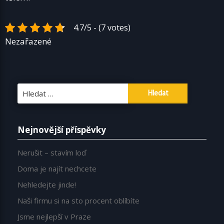
4.7/5 - (7 votes)
Nezařazené
Vyhledávání
Nejnovější příspěvky
Nerušit – stavím loď
Doma je najít nechcete
Nehledejte jinde!
Naši firmu si na sto procent oblíbíte
Jsme nejlepší v Praze