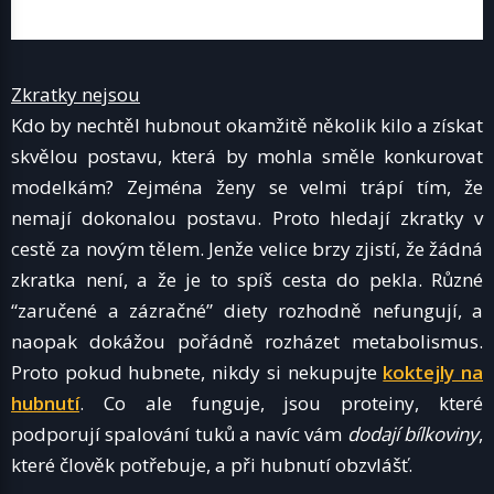
Zkratky nejsou
Kdo by nechtěl hubnout okamžitě několik kilo a získat
skvělou postavu, která by mohla směle konkurovat
modelkám? Zejména ženy se velmi trápí tím, že
nemají dokonalou postavu. Proto hledají zkratky v
cestě za novým tělem. Jenže velice brzy zjistí, že žádná
zkratka není, a že je to spíš cesta do pekla. Různé
“zaručené a zázračné” diety rozhodně nefungují, a
naopak dokážou pořádně rozházet metabolismus.
Proto pokud hubnete, nikdy si nekupujte
koktejly na
hubnutí
. Co ale funguje, jsou proteiny, které
podporují spalování tuků a navíc vám
dodají bílkoviny
,
které člověk potřebuje, a při hubnutí obzvlášť.