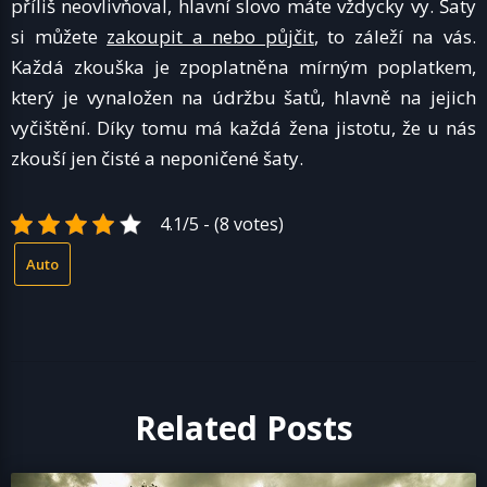
příliš neovlivňoval, hlavní slovo máte vždycky vy.
Šaty
si můžete
zakoupit a nebo půjčit
, to záleží na vás.
Každá zkouška je zpoplatněna mírným poplatkem,
který je vynaložen na údržbu šatů, hlavně na jejich
vyčištění. Díky tomu má každá žena jistotu, že u nás
zkouší jen čisté a neponičené šaty.
4.1/5 - (8 votes)
Auto
Related Posts