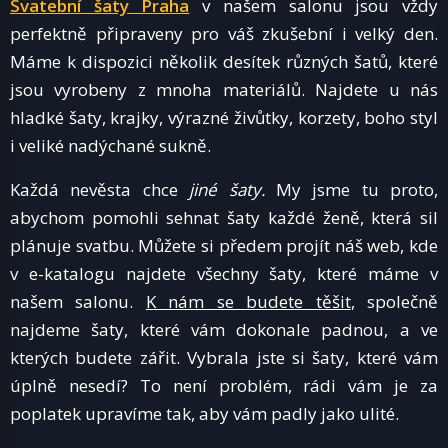
Svatební šaty Praha
v našem salonu jsou vždy
perfektně připraveny pro váš zkušební i velký den.
Máme k dispozici několik desítek různých šatů, které
jsou vyrobeny z mnoha materiálů. Najdete u nás
hladké šaty, krajky, výrazné živůtky, korzety, boho styl
i veliké nadýchané sukně.
Každá nevěsta chce
jiné šaty.
My jsme tu proto,
abychom pomohli sehnat šaty každé ženě, která sil
plánuje svatbu. Můžete si předem projít náš web, kde
v e-katalogu najdete všechny šaty, které máme v
našem salonu.
K nám se budete těšit
, společně
najdeme šaty, které vám dokonale padnou, a ve
kterých budete zářit. Vybrala jste si šaty, které vám
úplně nesedí? To není problém, rádi vám je za
poplatek upravíme tak, aby vám padly jako ulité.