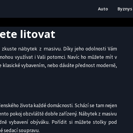
Auto
Byznys
ete litovat
nábytek z masivu
k zkuste
. Díky jeho odolnosti Vám
mohou využívat i Vaši potomci. Navíc ho můžete mít v
íše klasické vybavením, nebo dáváte přednost moderně,
j
čenského života každé domácnosti. Schází se tam nejen
 tento pokoj obzvláště dobře zařízený. Nábytek z masivu
edně vybavení obýváku. Pořídit si můžete stolky pod
ké sedací soupravu.