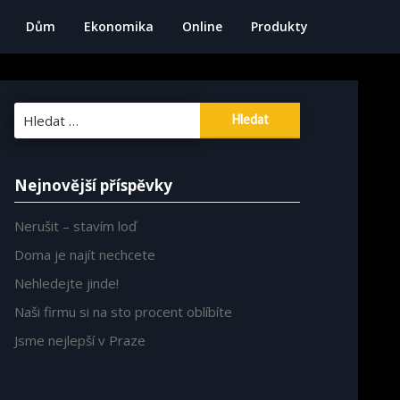
Dům
Ekonomika
Online
Produkty
Vyhledávání
Nejnovější příspěvky
Nerušit – stavím loď
Doma je najít nechcete
Nehledejte jinde!
Naši firmu si na sto procent oblíbíte
Jsme nejlepší v Praze