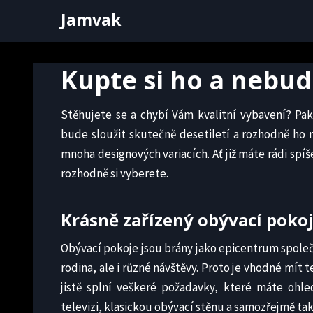
Skip
Jamvak
to
content
Kupte si ho a nebud
Stěhujete se a chybí Vám kvalitní vybavení? Pa
bude sloužit skutečně desetiletí a rozhodně ho 
mnoha designových variacích. Ať již máte rádi sp
rozhodně si vyberete.
Krásně zařízený obývací poko
Obývací pokoje jsou brány jako epicentrum spole
rodina, ale i různé návštěvy. Proto je vhodné mít
jistě splní veškeré požadavky, které máte ohl
televizi, klasickou obývací stěnu a samozřejmě ta