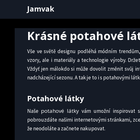
Skip
Jamvak
to
content
Krásné potahové lá
Vše ve světě designu podléhá módním trendům,
vzory, ale i materiály a technologie výroby. Drže
Vždyť jen málokdo si může dovolit změnit svůj int
nadcházející sezonu. A tak je to i s potahovými lát
Potahové látky
potahové látky
Naše
vám umožní inspirovat se
pobrouzdáte našimi internetovými stránkami, zcel
že neodoláte a začnete nakupovat.