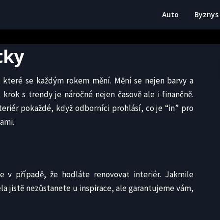
Auto
Byznys
tky
 které se každým rokem mění. Mění se nejen barvy a
t krok s trendy je náročné nejen časově ale i finančně.
eriér pokaždé, když odborníci prohlásí, co je “in” pro
kami.
 v případě, že hodláte renovovat interiér. Jakmile
a jistě nezůstanete u inspirace, ale garantujeme vám,