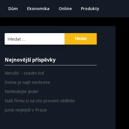
Dům
Ekonomika
Online
Produkty
Vyhledávání
Nejnovější příspěvky
Nerušit – stavím loď
Doma je najít nechcete
Nehledejte jinde!
Naši firmu si na sto procent oblíbíte
Jsme nejlepší v Praze