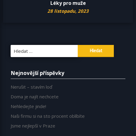
Léky pro muže
28 listopadu, 2023
Vyhledávání
Nejnovější příspěvky
Nerušit – stavím loď
Doma je najít nechcete
Nehledejte jinde!
Naši firmu si na sto procent oblíbíte
Jsme nejlepší v Praze