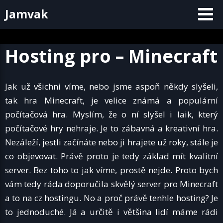
Skip
Jamvak
to
content
Hosting pro – Minecraft
Jak už všichni víme, nebo jsme aspoň někdy slyšeli,
tak hra Minecraft, je velice známá a populární
počítačová hra. Myslím, že o ní slyšel i laik, který
počítačové hry nehraje. Je to zábavná a kreativní hra.
Nezáleží, jestli začínáte nebo ji hrajete už roky, stále je
co objevovat. Právě proto je tedy základ mít kvalitní
server. Bez toho to jak víme, prostě nejde. Proto bych
vám tedy ráda doporučila skvělý server pro Minecraft
a to na cz hostingu. No a proč právě tenhle hosting? Je
to jednoduché. Já a určitě i většina lidí máme rádi