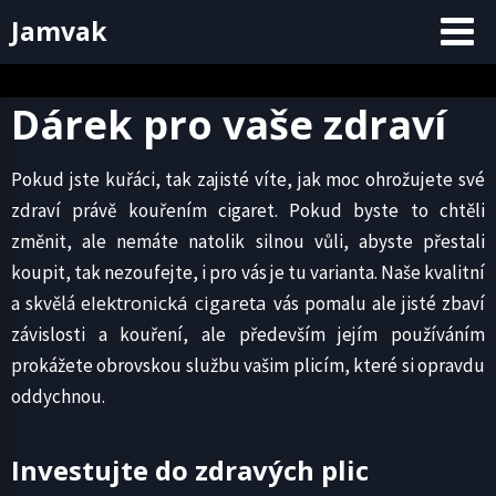
Skip
Jamvak
to
content
Dárek pro vaše zdraví
Pokud jste kuřáci, tak zajisté víte, jak moc ohrožujete své
zdraví právě kouřením cigaret. Pokud byste to chtěli
změnit, ale nemáte natolik silnou vůli, abyste přestali
koupit, tak nezoufejte, i pro vás je tu varianta. Naše kvalitní
elektronická cigareta
a skvělá
vás pomalu ale jisté zbaví
závislosti a kouření, ale především jejím používáním
prokážete obrovskou službu vašim plicím, které si opravdu
oddychnou.
Investujte do zdravých plic